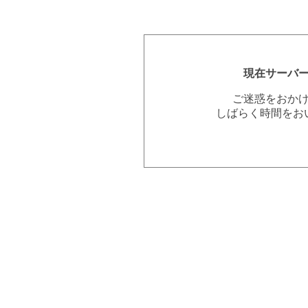
現在サーバ
ご迷惑をおか
しばらく時間をお