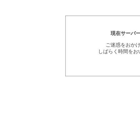
現在サーバ
ご迷惑をおか
しばらく時間をお