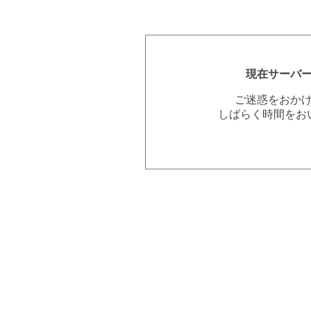
現在サーバ
ご迷惑をおか
しばらく時間をお