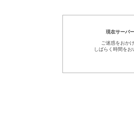
現在サーバ
ご迷惑をおか
しばらく時間をお