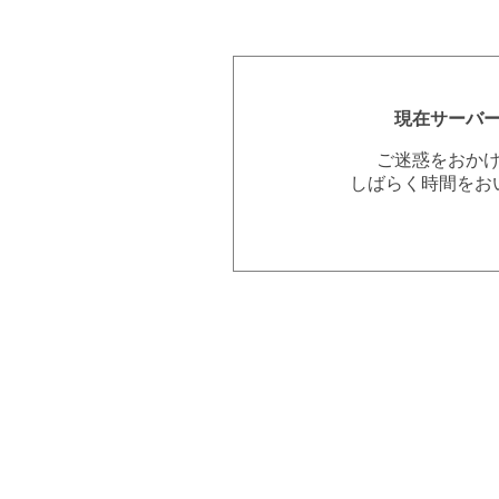
現在サーバ
ご迷惑をおか
しばらく時間をお