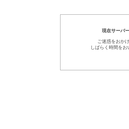
現在サーバ
ご迷惑をおか
しばらく時間をお