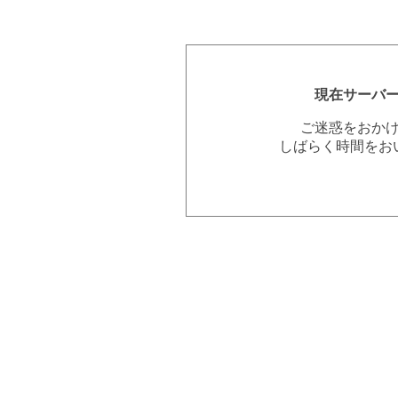
現在サーバ
ご迷惑をおか
しばらく時間をお