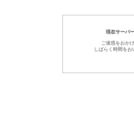
現在サーバ
ご迷惑をおか
しばらく時間をお