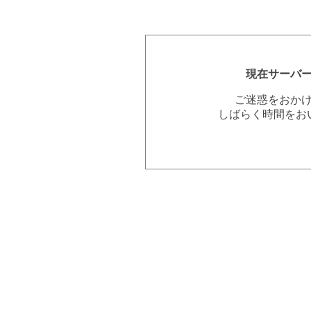
現在サーバ
ご迷惑をおか
しばらく時間をお