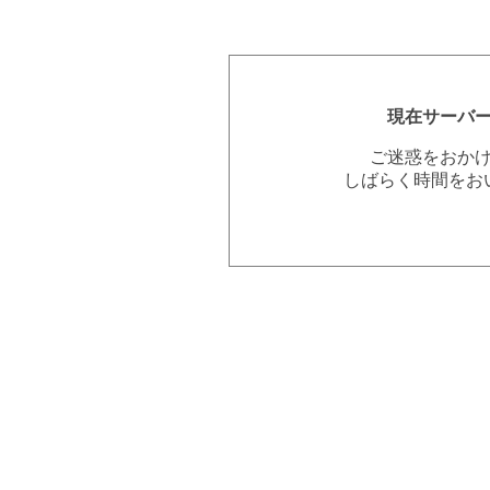
現在サーバ
ご迷惑をおか
しばらく時間をお