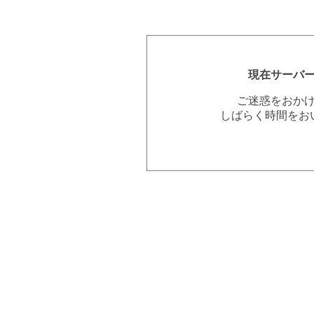
現在サーバ
ご迷惑をおか
しばらく時間をお