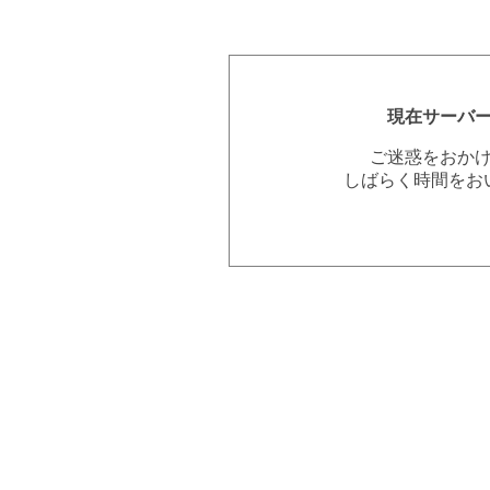
現在サーバ
ご迷惑をおか
しばらく時間をお