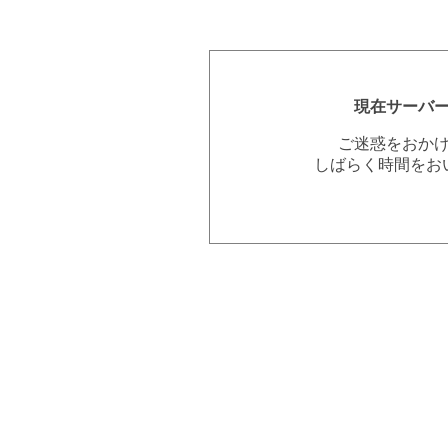
現在サーバ
ご迷惑をおか
しばらく時間をお