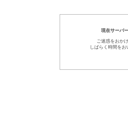
現在サーバ
ご迷惑をおか
しばらく時間をお