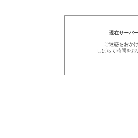
現在サーバ
ご迷惑をおか
しばらく時間をお