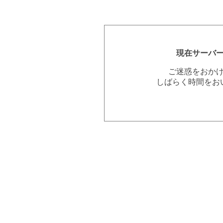
現在サーバ
ご迷惑をおか
しばらく時間をお