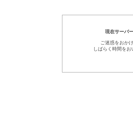
現在サーバ
ご迷惑をおか
しばらく時間をお