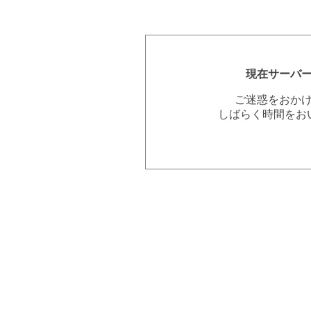
現在サーバ
ご迷惑をおか
しばらく時間をお