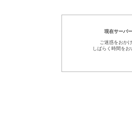
現在サーバ
ご迷惑をおか
しばらく時間をお