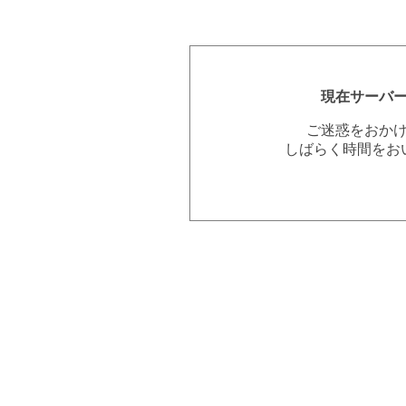
現在サーバ
ご迷惑をおか
しばらく時間をお