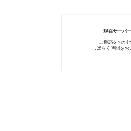
現在サーバ
ご迷惑をおか
しばらく時間をお