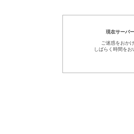
現在サーバ
ご迷惑をおか
しばらく時間をお