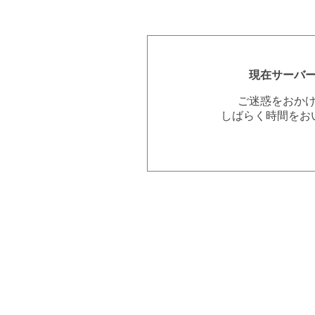
現在サーバ
ご迷惑をおか
しばらく時間をお