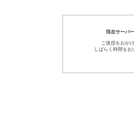
現在サーバ
ご迷惑をおか
しばらく時間をお