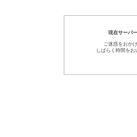
現在サーバ
ご迷惑をおか
しばらく時間をお