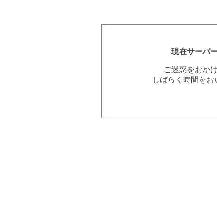
現在サーバ
ご迷惑をおか
しばらく時間をお