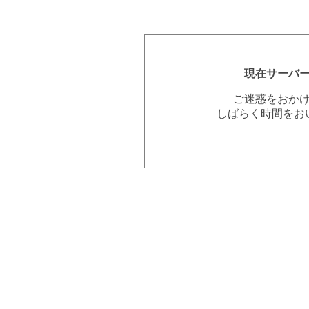
現在サーバ
ご迷惑をおか
しばらく時間をお