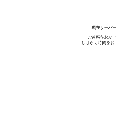
現在サーバ
ご迷惑をおか
しばらく時間をお