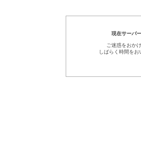
現在サーバ
ご迷惑をおか
しばらく時間をお