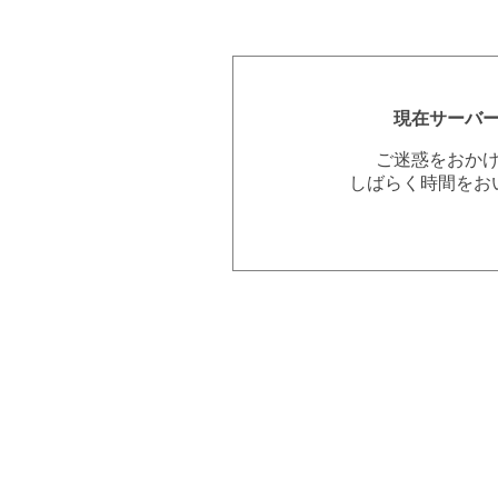
現在サーバ
ご迷惑をおか
しばらく時間をお