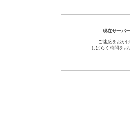
現在サーバ
ご迷惑をおか
しばらく時間をお