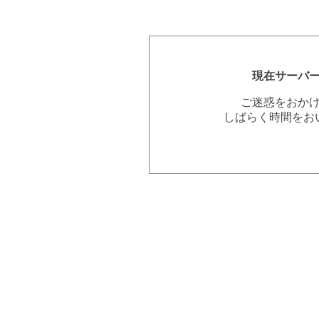
現在サーバ
ご迷惑をおか
しばらく時間をお