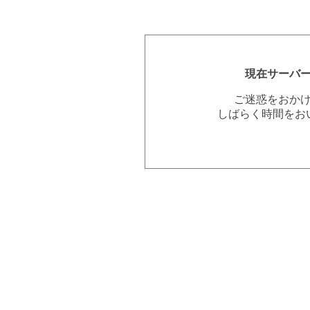
現在サーバ
ご迷惑をおか
しばらく時間をお