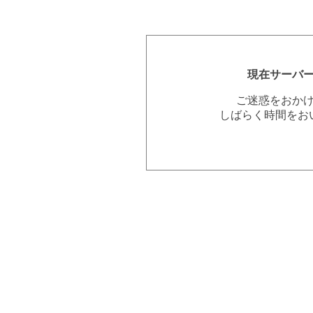
現在サーバ
ご迷惑をおか
しばらく時間をお