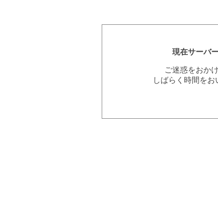
現在サーバ
ご迷惑をおか
しばらく時間をお