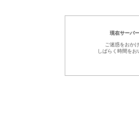
現在サーバ
ご迷惑をおか
しばらく時間をお