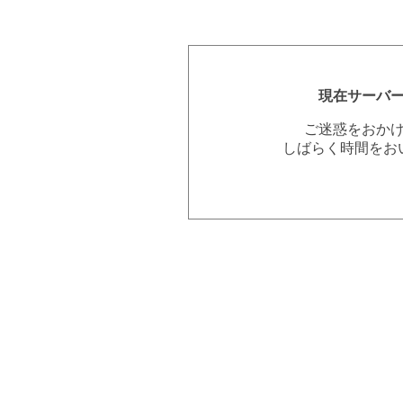
現在サーバ
ご迷惑をおか
しばらく時間をお