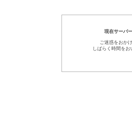
現在サーバ
ご迷惑をおか
しばらく時間をお