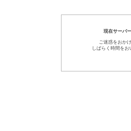
現在サーバ
ご迷惑をおか
しばらく時間をお