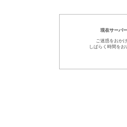
現在サーバ
ご迷惑をおか
しばらく時間をお