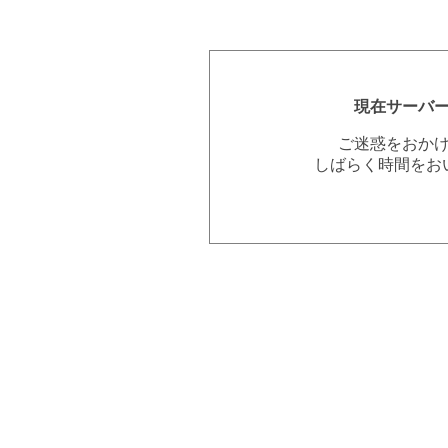
現在サーバ
ご迷惑をおか
しばらく時間をお