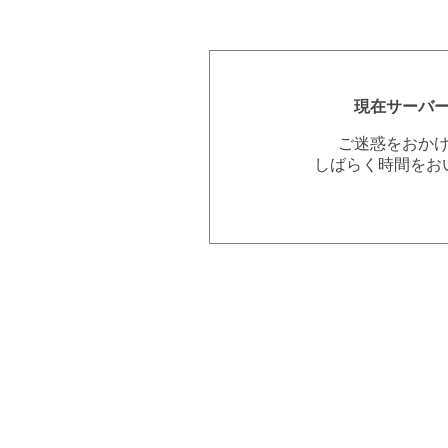
現在サーバ
ご迷惑をおか
しばらく時間をお