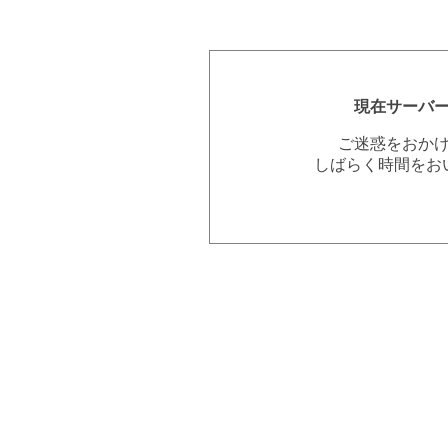
現在サーバ
ご迷惑をおか
しばらく時間をお