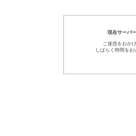
現在サーバ
ご迷惑をおか
しばらく時間をお