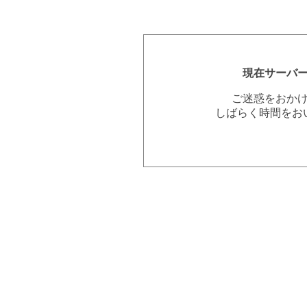
現在サーバ
ご迷惑をおか
しばらく時間をお