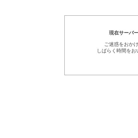
現在サーバ
ご迷惑をおか
しばらく時間をお