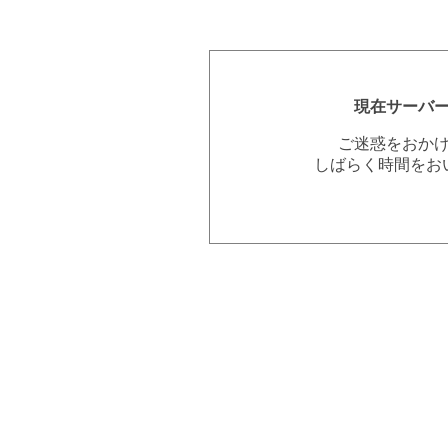
現在サーバ
ご迷惑をおか
しばらく時間をお