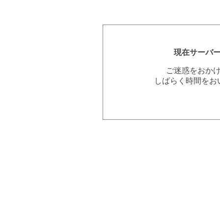
現在サーバ
ご迷惑をおか
しばらく時間をお