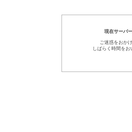
現在サーバ
ご迷惑をおか
しばらく時間をお