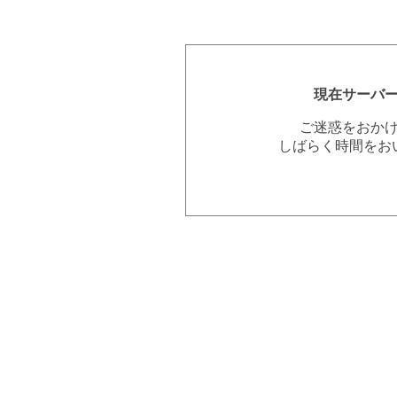
現在サーバ
ご迷惑をおか
しばらく時間をお